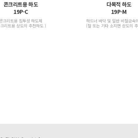
콘크리트용 하도
다목적 하도
19P-C
19P-M
콘크리트용 침투성 하도제
하드너 바닥 및 일반 비철금속
콘크리트용 상도의 추천하도 )
(철 또는 기타 소지면 상도의 추