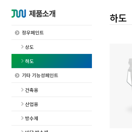
제품소개
하도
정우페인트
상도
하도
기타 기능성페인트
건축용
산업용
방수제