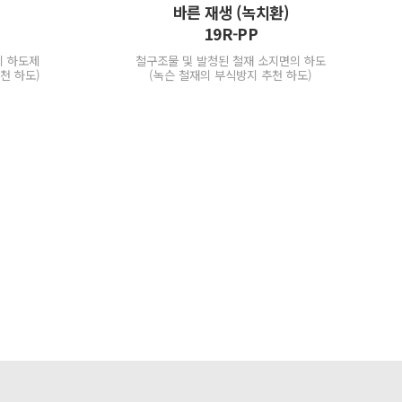
바른 재생 (녹치환)
19R-PP
의 하도제
철구조물 및 발청된 철재 소지면의 하도
천 하도)
(녹슨 철재의 부식방지 추천 하도)