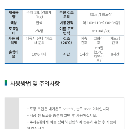
제품용
주제 18L (경화제
추천 건조
30㎛ /1회도장
량
3kg)
도막
색상
흰색
시공면적
약 100~110㎡ (30~34평)
도료형
이론 도포
2액형
8~10㎡ /kg
태
면적
사용 희
에폭시 신나 *제조
건조
지촉
고화건
재도장
석제
사 문의
(20℃)
건조
조
간격
3~4일
혼합비
(25℃,
10%이내
시간
1시간
8시간
율
자연건
조)
사용방법 및 주의사항
– 도장 조건은 대기온도 5~35℃, 습도 85% 이하입니다.
– 시공 전 도료를 충분히 교반 후 사용하십시오.
– 주제&경화제 비를 정확히 평량하여 충분히 혼합 후 사용하
여 주십시오