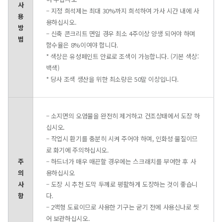
사
– 지정 희석제는 최대 30%까지 희석하여 가사 시간 내에 사
용
용하십시오.
방
– 신축 콘크리트 면일 경우 최소 4주이상 양생 되어야 하며
법
함수율은 8%이여야 합니다.
* 색상은 유성페인트 안료로 조색이 가능합니다. (기본 색상:
백색)
* 당사 조색 생산을 위한 최소량은 50말 이상입니다.
– 소지면의 오염물을 완전히 제거하고 건조상태에서 도장 하
십시오.
– 작업시 환기를 충분히 시켜 주어야 하며, 인화성 물질이므
로 화기에 주의하십시오.
주
– 하드너가 매우 매끈할 경우에는 스크래치를 부여한 후 사
의
용하십시오
사
– 도장 시 추천 도막 두께로 평활하게 도장하는 것이 좋습니
항
다.
– 2액형 도료이므로 사용한 기구는 굳기 전에 사용신나로 씻
어 보관하십시오.