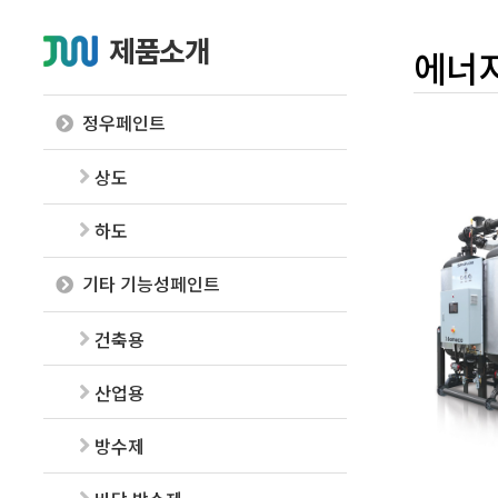
제품소개
에너지
정우페인트
상도
하도
기타 기능성페인트
건축용
산업용
방수제