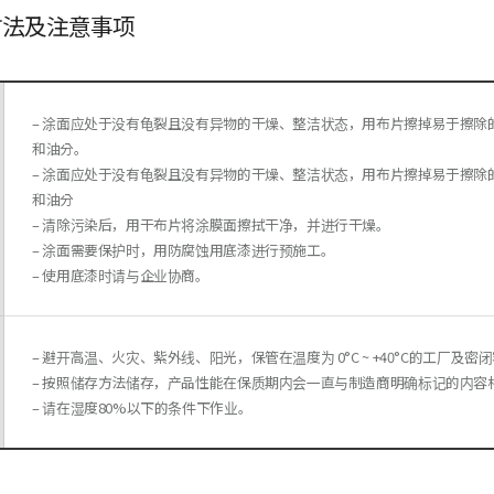
方法及注意事项
– 涂面应处于没有龟裂且没有异物的干燥、整洁状态，用布片擦掉易于擦
和油分。
– 涂面应处于没有龟裂且没有异物的干燥、整洁状态，用布片擦掉易于擦
和油分
– 清除污染后，用干布片将涂膜面擦拭干净，并进行干燥。
– 涂面需要保护时，用防腐蚀用底漆进行预施工。
– 使用底漆时请与企业协商。
– 避开高温、火灾、紫外线、阳光，保管在温度为 0°C ~ +40°C的工厂及密
– 按照储存方法储存，产品性能在保质期内会一直与制造商明确标记的内容
– 请在湿度80%以下的条件下作业。