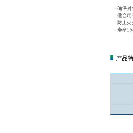
– 确保
– 适合
– 防止
– 寿命
产品